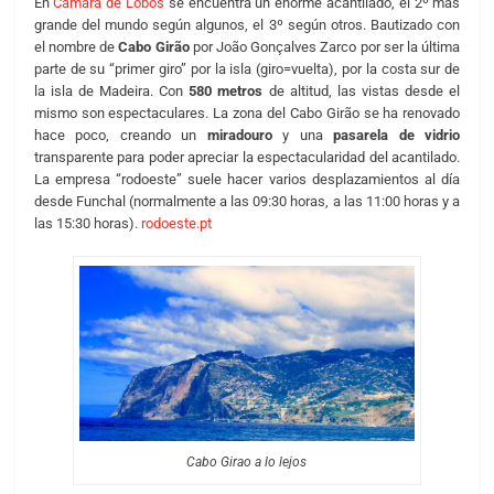
En
Camara de Lobos
se encuentra un enorme acantilado, el 2º más
grande del mundo según algunos, el 3º según otros. Bautizado con
el nombre de
Cabo Girão
por João Gonçalves Zarco por ser la última
parte de su “primer giro” por la isla (giro=vuelta), por la costa sur de
la isla de Madeira. Con
580 metros
de altitud, las vistas desde el
mismo son espectaculares. La zona del Cabo Girão se ha renovado
hace poco, creando un
miradouro
y una
pasarela de vidrio
transparente para poder apreciar la espectacularidad del acantilado.
La empresa “rodoeste” suele hacer varios desplazamientos al día
desde Funchal (normalmente a las 09:30 horas, a las 11:00 horas y a
las 15:30 horas).
rodoeste.pt
Cabo Girao a lo lejos