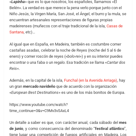
«
Lapinha
» que es lo que nosotros, los españoles, llamamos «El
Belén». La verdad es que merece la pena verlo porque junto con el
Niño Jesús, la Virgen María, San José, el Ángel, el burro y la mula, se
encuentran artesanales representaciones de figuras propias
madeirenses (muñecos con el traje tradicional de la isla,
Casas de
Santana
, etc)…
Al igual que en España, en Madeira, también es costumbre comer
castañas asadas, celebrar la noche de Reyes (noche del 5 al 6 de
enero) y comer roscón de reyes («
bolo-rei
«) y en su interior puedes
encontrar o una faba o un regalo. Esa tradición se llama «
Cantar dos
Reis
«.
Además, en la capital de la isla,
Funchal (en la Avenida Arriaga)
, hay
un gran
mercado navideño
que de acuerdo con la organización
«
European Best Destinations
» es uno de los más bonitos de Europa.
https://www.youtube.com/watch?
time_continue=3&v=C9Mv3vSAxL4
Un detalle a saber es que, con carácter anual, cada sábado del
mes
de junio
, y como consecuencia del denominado “
festival atlántico
”,
tiene lugar una competición de fuegos artificiales en Madeira. Los