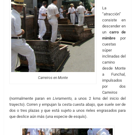
La
“atracción”
consiste en
descender en
un
carro de
mimbre
por
cuestas
súper
inclinadas del
camino
desde Monte
a Funchal,
Carreiros en Monte
impulsados
por dos
C
arreiros
(normalmente paran en
Livramento,
a unos 2 kms del inicio del
trayecto). Corren y empujan la cesta cuesta abajo, que suele ser de
dos o tres plazas y que está sujeto a unos rieles engrasados para
que deslice aún más (una especie de esquís).