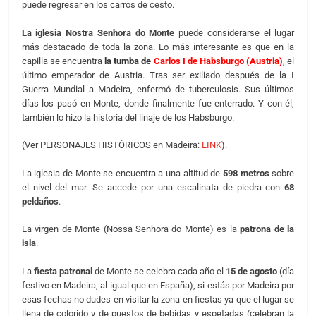
puede regresar en los carros de cesto.
La iglesia Nostra Senhora do Monte
puede considerarse el lugar
más destacado de toda la zona. Lo más interesante es que en la
capilla se encuentra
la tumba de
Carlos I de Habsburgo (Austria)
, el
último emperador de Austria. Tras ser exiliado después de la I
Guerra Mundial a Madeira, enfermó de tuberculosis. Sus últimos
días los pasó en Monte, donde finalmente fue enterrado. Y con él,
también lo hizo la historia del linaje de los Habsburgo.
(Ver PERSONAJES HISTÓRICOS en Madeira:
LINK
).
La iglesia de Monte se encuentra a una altitud de
598 metros
sobre
el nivel del mar. Se accede por una escalinata de piedra con
68
peldaños
.
La virgen de Monte (Nossa Senhora do Monte) es la
patrona de la
isla
.
La
fiesta patronal
de Monte se celebra cada año el
15 de agosto
(día
festivo en Madeira, al igual que en España), si estás por Madeira por
esas fechas no dudes en visitar la zona en fiestas ya que el lugar se
llena de colorido y de puestos de bebidas y espetadas (celebran la