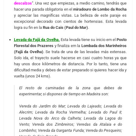
descalzos
”. Una vez que empiezas, a medio camino, tendrás que
hacer una parada obligatoria en el
miradouro de Lombo da Rocha
y apreciar las magníficas vistas. La belleza de este paraje es
excepcional decorado con cientos de hortensias. Esta levada
logra su fin en la
Rua do Cais (Paul do Mar)
.
Levada da Fajã da Ovelha.
Esta levada tiene su inicio em el
Posto
Florestal dos Prazeres
y finaliza em la
Lombada dos Marinheiros
(Fajã da Ovelha)
. Se trata de una de las levadas más extensas.
Solo ida, el trayecto suele hacerse en casi cuatro horas ya que
hay unos doce kilómetros de distancia. Por lo tanto, tiene una
dificultad media y debes de estar preparado si quieres hacer ida y
vuelta (unos 24 kms).
El resto de caminadas de la zona que debes de
experimentar, si dispones de tiempo en Madeira son:
Vereda do Jardim do Mar; Levada do Lajeado; Levada do
Alecrim; Levada da Rocha Vermelha; Levada do Paul II;
Levada Nova do Arco da Calheta; Levada da Lagoa do
Vento; Vereda dos Zimbreiros; Veredas da Atalaia e do
Lombinho; Vereda da Garganta Funda; Vereda do Pesqueiro;