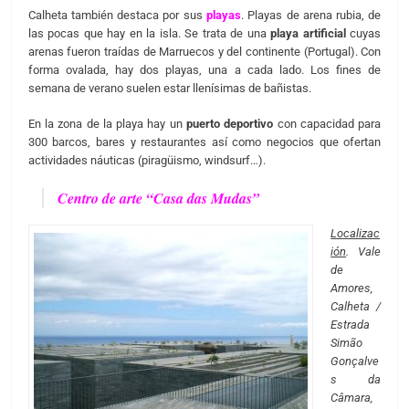
Calheta también destaca por sus
playas
. Playas de arena rubia, de
las pocas que hay en la isla. Se trata de una
playa artificial
cuyas
arenas fueron traídas de Marruecos y del continente (Portugal). Con
forma ovalada, hay dos playas, una a cada lado. Los fines de
semana de verano suelen estar llenísimas de bañistas.
En la zona de la playa hay un
puerto deportivo
con capacidad para
300 barcos, bares y restaurantes así como negocios que ofertan
actividades náuticas (piragüismo, windsurf…).
Centro de arte “Casa das Mudas”
Localizac
ión
. Vale
de
Amores,
Calheta /
Estrada
Simão
Gonçalve
s da
Câmara,