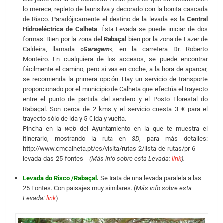
lo merece, repleto de laurisilva y decorado con la bonita cascada
de Risco. Paradójicamente el destino de la levada es la
Central
Hidroeléctrica de Calheta
. Ésta Levada se puede iniciar de dos
formas: Bien por la zona del
Rabaçal
bien por la zona de Lazer de
Caldeira, llamada «
Garagem
«, en la carretera Dr. Roberto
Monteiro. En cualquiera de los accesos, se puede encontrar
fácilmente el camino, pero si vas en coche, a la hora de aparcar,
se recomienda la primera opción. Hay un servicio de transporte
proporcionado por el municipio de Calheta que efectúa el trayecto
entre el punto de partida del sendero y el Posto Florestal do
Rabaçal. Son cerca de 2 kms y el servicio cuesta 3 € para el
trayecto sólo de ida y 5 € ida y vuelta.
Pincha en la
web
del Ayuntamiento en la que te muestra el
itinerario, mostrando la ruta en
3D
, para más detalles:
http://www.cmcalheta.pt/es/visita/rutas-2/lista-de-rutas/pr-6-
levada-das-25-fontes
(Más info sobre esta Levada:
link
).
Levada do Risco /Rabaçal.
Se trata de una levada paralela a las
25 Fontes. Con paisajes muy similares. (
Más info sobre esta
Levada:
link
)