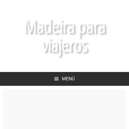
Madeira para
viajeros
MENÚ