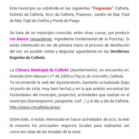
Este municipio se subdivide en las siguientes “
freguesías
”: Calheta,
Estreito da Calheta, Arco da Calheta, Prazeres, Jardim do Mar, Paúl
do Mar, Fajã da Ovelha y Ponta do Pargo.
Se trata de un municipio conocido, entre otras cosas, por producir
ron blanco
(
aguardiente
; ingrediente fundamental de la Poncha). Si
estás interesado en ver de primera mano el proceso de destilación
del ron, es posible visitar y degustar aguardiente en las
Destilerias
Engenho da Calheta
.
La
Câmara Municipal da Calheta
(Ayuntamiento), se encuentra en:
Avenida Dom Manuel I, nº 46, Edifício Paços do Concelho, Calheta
.
Te recomiendo la
web
del Ayuntamiento, bastante actualizada (bajo
mi punto de vista, muy bien hecha) y en la que podrás encontrar las
festividades del municipio, proyectos, actividades que realizar en el
municipio (barranquismo, parapente, surf…) y el día a día de Calheta:
http://www.cmcalheta.pt/es/
Sobre todo, si estás interesado en hacer actividades de ocio, la
web
te muestra los principales negocios locales para realizarlas así
como las rutas de las levadas de la zona.