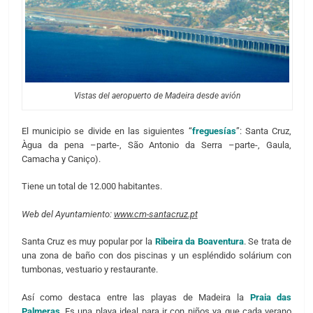
Vistas del aeropuerto de Madeira desde avión
El municipio se divide en las siguientes “
freguesías
”: Santa Cruz,
Àgua da pena –parte-, São Antonio da Serra –parte-, Gaula,
Camacha y Caniço).
Tiene un total de 12.000 habitantes.
Web del Ayuntamiento:
www.cm-santacruz.pt
Santa Cruz es muy popular por la
Ribeira da Boaventura
. Se trata de
una zona de baño con dos piscinas y un espléndido solárium con
tumbonas, vestuario y restaurante.
Así como destaca entre las playas de Madeira la
Praia das
Palmeras
. Es una playa ideal para ir con niños ya que cada verano