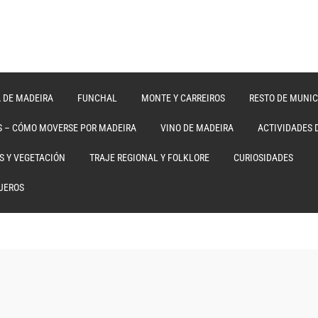
A DE MADEIRA
FUNCHAL
MONTE Y CARREIROS
RESTO DE MUNIC
S – CÓMO MOVERSE POR MADEIRA
VINO DE MADEIRA
ACTIVIDADES 
ES Y VEGETACIÓN
TRAJE REGIONAL Y FOLKLORE
CURIOSIDADES
JEROS