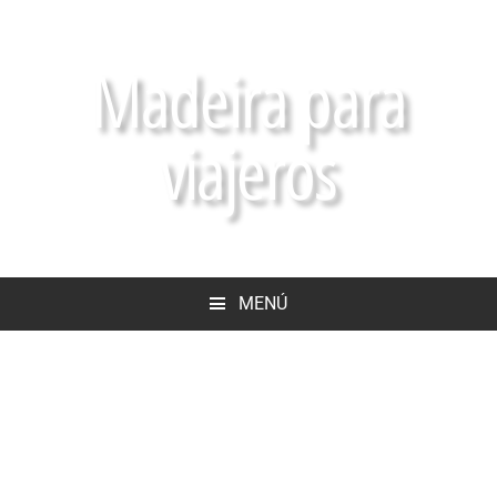
Madeira para
viajeros
MENÚ