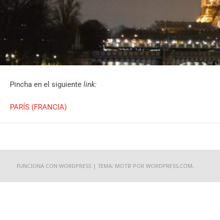
Pincha en el siguiente
link:
PARÍS (FRANCIA)
FUNCIONA CON WORDPRESS
|
TEMA: MOTIF POR
WORDPRESS.COM
.