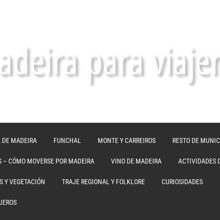
deira para viaje
A DE MADEIRA
FUNCHAL
MONTE Y CARREIROS
RESTO DE MUNIC
S – CÓMO MOVERSE POR MADEIRA
VINO DE MADEIRA
ACTIVIDADES 
ES Y VEGETACIÓN
TRAJE REGIONAL Y FOLKLORE
CURIOSIDADES
JEROS