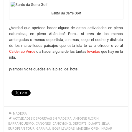
Santo da Serra Golf
¿Verdad que apetece hacer alguna de estas actividades en plena
naturaleza, en pleno Atlántico? Pero… si eres de los menos
arriesgados o menos deportista, sin más, coge el coche y disfruta
de los maravillosos paisajes que esta isla te va a ofrecer o ve al
Caldeirao Verde
o a hacer alguna de las tantas
levadas
que hay en la
isla.
¡Vamos! No te quedes en la pisci del hotel.
MADEIRA
ACTIVIDADES DEPORTIVAS EN MADEIRA
,
ANTOINE FLORIN
,
BARRANQUISMO
,
CAÑONES
,
CANOYNING
,
DEPORTE
,
DUARTE SILVA
,
EUROPEAN TOUR
,
GARAJAU
,
GOLF
,
LEVADAS
,
MADEIRA OPEN
,
NADAR