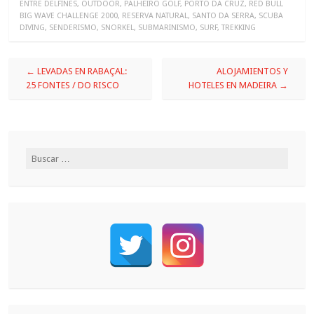
ENTRE DELFINES
,
OUTDOOR
,
PALHEIRO GOLF
,
PORTO DA CRUZ
,
RED BULL
BIG WAVE CHALLENGE 2000
,
RESERVA NATURAL
,
SANTO DA SERRA
,
SCUBA
DIVING
,
SENDERISMO
,
SNORKEL
,
SUBMARINISMO
,
SURF
,
TREKKING
←
LEVADAS EN RABAÇAL:
ALOJAMIENTOS Y
25 FONTES / DO RISCO
HOTELES EN MADEIRA
→